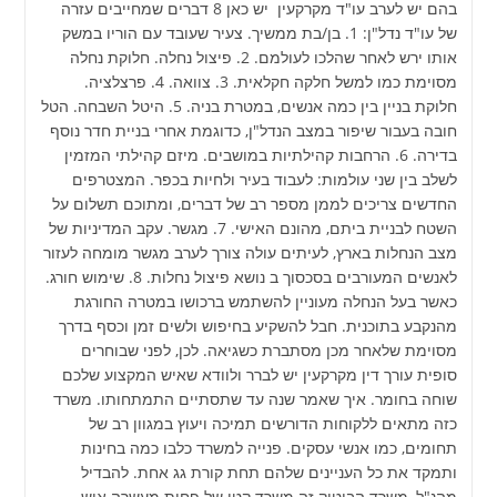
בהם יש לערב עו"ד מקרקעין יש כאן 8 דברים שמחייבים עזרה
של עו"ד נדל"ן: 1. בן/בת ממשיך. צעיר שעובד עם הוריו במשק
אותו ירש לאחר שהלכו לעולמם. 2. פיצול נחלה. חלוקת נחלה
מסוימת כמו למשל חלקה חקלאית. 3. צוואה. 4. פרצלציה.
חלוקת בניין בין כמה אנשים, במטרת בניה. 5. היטל השבחה. הטל
חובה בעבור שיפור במצב הנדל"ן, כדוגמת אחרי בניית חדר נוסף
בדירה. 6. הרחבות קהילתיות במושבים. מיזם קהילתי המזמין
לשלב בין שני עולמות: לעבוד בעיר ולחיות בכפר. המצטרפים
החדשים צריכים לממן מספר רב של דברים, ומתוכם תשלום על
השטח לבניית ביתם, מהונם האישי. 7. מגשר. עקב המדיניות של
מצב הנחלות בארץ, לעיתים עולה צורך לערב מגשר מומחה לעזור
לאנשים המעורבים בסכסוך ב נושא פיצול נחלות. 8. שימוש חורג.
כאשר בעל הנחלה מעוניין להשתמש ברכושו במטרה החורגת
מהנקבע בתוכנית. חבל להשקיע בחיפוש ולשים זמן וכסף בדרך
מסוימת שלאחר מכן מסתברת כשגיאה. לכן, לפני שבוחרים
סופית עורך דין מקרקעין יש לברר ולוודא שאיש המקצוע שלכם
שוחה בחומר. איך שאמר שנה עד שתסתיים התמתחותו. משרד
כזה מתאים ללקוחות הדורשים תמיכה ויעוץ במגוון רב של
תחומים, כמו אנשי עסקים. פנייה למשרד כלבו כמה בחינות
ותמקד את כל העניינים שלהם תחת קורת גג אחת. להבדיל
מהנ"ל, משרד הבוטיק זה משרד קטן של פחות מעשרה איש