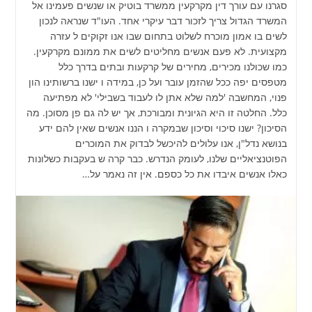
סגרנו עם עורך דין מקרקעין ממשרד בוטיק או שנשים פעמינו אל
המשרד הגדול צריך לזכור דבר עיקרי אחד. העו"ד שנראה לנכון
לשים בו אמון מוכרח לשלוט בתחום שבו אנו זקוקים ל עזרה
מקצועית. לא פעם אנשים מחליטים לשים את ממונם מקרקעין.
כמו שכולנו מכירים, מחירים של קרקעות ובתים בדרך כלל
מטפסים יפה ככל שהזמן עובר ועל כן, במידה ו ישנו ברשותינו הון
פנוי, המחשבה 'למה שלא אתן לו לעבוד בשבילי' לא מפתיעה
כלל. החלטה זו היא הגיונית ומבורכת, אך יש לה גם פן מסוכן. מה
הסיכון? ישנו סיכוי וסיכון שבמקרה ו הננו אנשים שאין להם ידע
בנושא נדל"ן, אנו עלולים להיכשל לבדוק את המוכרים
הפוטנציאליים שלנו, לעומק הנדרש. כבר קרה ש בעקבות כשלונות
כאלו אנשים איבדו את כל כספם. אין זה נאמר על…