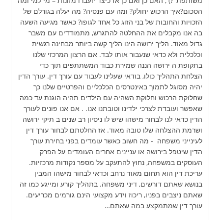
משותפת"?) , האם כן ואם כן אז כיצד יועברו מזונות – מי למי ומה
הסכום?איך הרכוש יחולק? ומה עם פנסיה? מה יעלה בגורלם של
הזכויות והחובות של בני הזוג כל אחד לגופו? כאשר מגיעה השעה
בה אנו מקבלים את ההחלטה להתגרש, מתמודדים עם משבר
גדול מאוד. הליך ירושה הינו הליך קשה ביותר מבחינה רגשית
וכלכלית ולא כדאי שנעבור אותו לבד. אם הרצון המרכזי שלנו
בתקופת ה ירושה הננה שמירת כבוד המשתתפים תוך כדי
הצלחת התהליך כולו, בודאי שעלינו לעבוד עם עורך דין. עורך הדין
יהיה מסוגל לתמוך באינטרסים הכלכליים והפרטיים שלנו כך
שחלוקת הרכוש וחלוקת השהיה עם הילדים תהיה הוגנת עד כמה
שאפשר ועובדת לצרכי ילדינו וטובתנו אנו. . אם אנו פונים לעורך
הדין כדאי לנו לבחור מישהו שיש לו ניסיון רב שנים ב תיקי ירושה
ושרמת ההצלחה שלו טובה מאוד. אז החלטתם לבחור עורך דין
לעינייני משפחה - מה חשוב כאשר עומדים בפני בחירת עורך
הדין שיטפל בירושה או עניינים אחרים העומדים על הפרק
העוסקים במשפחה, נחוץ להתעקב על מספר נקודות מרכזיות.
עריכת דין הוא תחום מאוד נרחב וכדאי לבחור מישהו המבין
בנושא שאתם דורשים, דיני משפחה. בתהליך קורע ומייגע כמו זה
שאתם ניצבים בפניו, ריכוז וידע מקצועי הינם גורמים מכריעים.
עורך דין שמתמקצע במה שאתם…