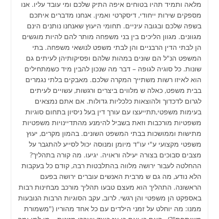
מלאה ותמיד תהיו בטוחים איפה התיק שלכם ומי עובד עליו. אנו
מספקים שירות ייחודי, דיסקרטי ואמין. אנחנו מדברים איתכם
בשפה שלכם ובגובה עיניים. תחומי היעוץ שאנחנו נותנים הינם
מגוונים. מגוון הליכים בין בני משפחה מותר להם להיות מוגשים
הן לבתי הדין הרבניים והן לבתי משפט לנושאי משפחה. בתי
המשפט הנ"ל הם שונים במהות שלהם ופסיקותיהן לעיתים גם
שונות. כל סוגיה לגופה – דבר מה שנכון להבין מיד כשמתחילים
הוא לאיזו רשות משתייך המקרה שלכם. מאבקים בלתי נגמרים
בבית משפט, כאלה ש מלווים ביצרים ורגשות, עשויים לעיתים
לגרום לדכדוך ולהוצאות כלכליות גדולות. אם אתם נמצאים
בעימות משפטי,תתייעצו עם עורך דין בעל ניסיון בתחום סוגיות
משפטיות מורכבות וזאת בשביל להימנע מהתדיינויות משפטיות
מתישות וממושכות בבתי המשפט השונים. בהמון מקרים, יעוץ
משפטי מקצועי ע"י עו"ד מיומן ומנוסה יכול לסייע להתגבר על
מצבים סבוכים בצורה יעילה וראויה. יגיעו. מה קורה בתהליך?
ההחלטה לעבור ירושה מלווה בהתלבטות רבה, קודם כל בעקבות
הלא נודע, מה גם ש מרבית האנשים עוברים ירושה בפעם
הראשונה. התהליך הוא מעצם טבעו תהליך מורכב מבחינות רבות
באספקט הן משפטי והן רגשי. לרוב, עקב הסוגיות הרבות הנובעות
ממנו: מה יוחלט על זמני הילדים עם כל אחד מהוריו ("משמורת