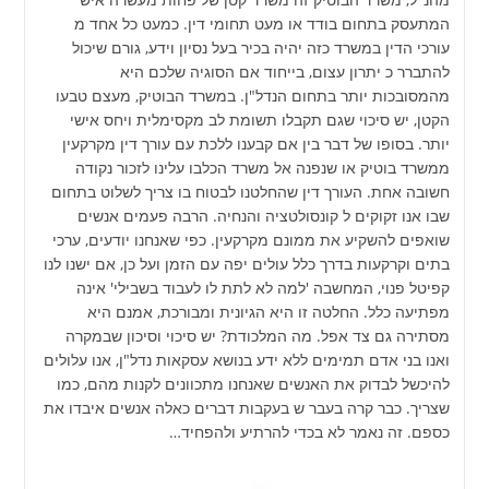
המתעסק בתחום בודד או מעט תחומי דין. כמעט כל אחד מ
עורכי הדין במשרד כזה יהיה בכיר בעל נסיון וידע, גורם שיכול
להתברר כ יתרון עצום, בייחוד אם הסוגיה שלכם היא
מהמסובכות יותר בתחום הנדל"ן. במשרד הבוטיק, מעצם טבעו
הקטן, יש סיכוי שגם תקבלו תשומת לב מקסימלית ויחס אישי
יותר. בסופו של דבר בין אם קבענו ללכת עם עורך דין מקרקעין
ממשרד בוטיק או שנפנה אל משרד הכלבו עלינו לזכור נקודה
חשובה אחת. העורך דין שהחלטנו לבטוח בו צריך לשלוט בתחום
שבו אנו זקוקים ל קונסולטציה והנחיה. הרבה פעמים אנשים
שואפים להשקיע את ממונם מקרקעין. כפי שאנחנו יודעים, ערכי
בתים וקרקעות בדרך כלל עולים יפה עם הזמן ועל כן, אם ישנו לנו
קפיטל פנוי, המחשבה 'למה לא לתת לו לעבוד בשבילי' אינה
מפתיעה כלל. החלטה זו היא הגיונית ומבורכת, אמנם היא
מסתירה גם צד אפל. מה המלכודת? יש סיכוי וסיכון שבמקרה
ואנו בני אדם תמימים ללא ידע בנושא עסקאות נדל"ן, אנו עלולים
להיכשל לבדוק את האנשים שאנחנו מתכוונים לקנות מהם, כמו
שצריך. כבר קרה בעבר ש בעקבות דברים כאלה אנשים איבדו את
כספם. זה נאמר לא בכדי להרתיע ולהפחיד…