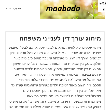
Ski
t
תפריט ניווט
conten
מיתוג עורך דין לענייני משפחה
מיתוג עסקים יכול להיות מתאים לבעלי עסק אך גם לבעלי מקצוע
יחידים. לדוגמה עורך דין , אייל סייג, איש מקצוע בעל וותק וניסיון
רב שנים, עורך דין לעינייני משפחה שעובד מאופיס בוטיק בעיר
חולון. עוסק בין השאר ירושה, מזונות, משמורת על ילדים, שיתוף
אמצעים בין חברי משפחה, אימוץ, אפוטרופסות ילדים שנחטפו,
ידועים בציבור, תביעות המוגשות אחרי פסק דין ועוד שירותים.
המוטו של מר סייג: “גם להתגרש ניתן בדרכי שלום תוך כדי
הסכם, וזה חשוב מאוד לטובת ילדים צעירים שהתנסות קשה עד
מאד של ריב בין ההורים תמנע מהם , ובכך יחסכו נזקים
פסיכולוגיים שעלולים להיווצר באותם ילדים כתוצאה
מפרוצדורות משפטיות ארוכות, מייגעות ומתישות. " אנחנו אופיס
בוטיק המקפיד על יחס אישי ושירות יסודי. אצלנו תחוו תשומת לב