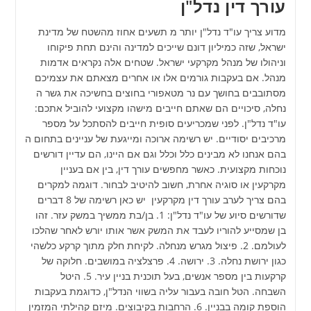
עורך דין נדל"ן
מדוע צריך עו"ד נדל"ן יותר מ תשעים אחוז מהשטח של מדינת
ישראל, שזה כמיליון דונם שייכים למדינה והינם תחת פיקוחו
וניהולו של מנהל מקרקעי ישראל. שטחים אלה נקראים אדמות
מנהל. אם בעקבות גורמים אלו או אחרים מצאתם את עצמיכם
מסתובבים בחושך עם נר מטאפורי בחוצים בחשיכה את גשר ה
נחלה, סיכויים הם שאתם חייבים מישהו מקצועי להוביל אתכם:
עו"ד נדל"ן. לפני שמכריעים סופית חייבים להסתכל על מספר
מרכיבים יסודיים. יש רשימה ארוכה ומייגעת של עניינים בתחום ה
בהם אנחנו לא מבינים כלל וכלל וגם אם היינו, הם עדיין דורשים
נוכחות מקצועית. כאשר מחפשים עורך דין, בין אם בעניין
מקרקעין או סוגיה אחרת, חשוב להיטיב לבחור. דוגמה למקרים
בהם צריך לערב עורך דין מקרקעין יש כאן רשימה של 8 דברים
שדורשים סיוע של עו"ד נדל"ן: 1. בן/בת ממשיך במשק עזר. זהו
בן שמסייע להוריו לעבד את המשק אשר אותו יורש לאחר שהלכו
לעולמם. 2. פיצול מגרש מנחלה. לקיחת חלק מתוך קרקע כלשהי
כגון ירושת נחלה. 3. ירושה. 4. פרצלציה במושבים. חלוקה של
קרקעות בין מספר אנשים, בעל תוכנית בניין עיר. 5. היטל
השבחה. הטל חובה בעבור עליה בשווי הנדל"ן, כדוגמת בעקבות
הוספת קומה בבניין. 6. הרחבות בקיבוצים. מיזם קהילתי המזמין