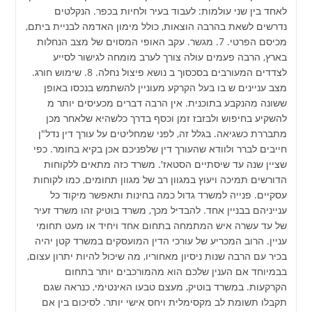
לאחד בין שני עולמות: לעבוד בעיר ולחיות בכפר. הנקלטים
נדרשים לשאת בהרבה הוצאות, כולל מימון האדמה לבניית ביתם,
מכיסם הפרטי. 7. מגשר. עקב האופי המסוים של מצב הנחלות
בארץ, הרבה פעמים עולה צורך לערב מומחה לגישור לסייע
לצדדים המעורבים בסכסוך ב נושא פיצול נחלה. 8. שימוש חורג.
מצב עניינים ש בו בעל הקרקע מעוניין להשתמש בנכסו באופן
ששונה מהנקבע בתוכנית. אין הרבה דברים מכעיסים יותר מ
להשקיע בחיפוש ולבזבז זמן וכסף בדרך כלשהיא שלאחר מכן
מתבררת כשגיאה. בגלל זה, לפני שמחליטים על עורך דין נדל"ן
חייבים לברר ולוודא שהעורך דין שלפניכם אכן בקיא בחומר. כפי
שציין שנה עד שיסתיים הסטאז'. משרד כזה מתאים ללקוחות
הדורשים תמיכה ויעוץ במגוון רב של מגוון תחומים, כמו לקוחות
עסקיים. פנייה למשרד גדול כמה בחינות ותאפשר מיקוד כל
ענייניהם בבניין אחד. להבדיל מכך, משרד בוטיק זהו משרד זעיר
של עד עשרה איש המתמחה בתחום אחד ויחיד או מעט תחומי
עניין. הרוב המכריע של עורכי הדין המועסקים במשרד קטן יהיה
בכיר עם הרבה שנות ניסיון מאחוריו, מה שיכול להיות יתרון עצום,
בבמיוחד אם הענין שלכם הוא מהמורכבים יותר בתחום
הקרקעות. במשרד בוטיק, מעצם טבעו האינטימי, כנראה שגם
תקבלו תשומת לב מקסימלית ויחס אישי יותר. לסיכום בין אם