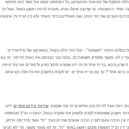
הלא פוסקת של מציאות האינטרנט, כל המחפש ימצא את אשר הוא מחפש
ר אחד: הימצאות. מי שרוצה שיגלו אותו, מוכרח להיות ראשון בגוגל. גוגל זה
רכים העבים של דפי הזהב ואנו מגוללים בדפי האתר ולא בין הניירות; אינטרנ
 במלוא החזה "תשמעו!" – קול כזה יבלע בקהל. במארקט של מיליארדים
 עדיין לא ימשוך מספיק תשומת לב. בטח כבר הבנתם את כוונת הדימוי. זה בא
שרון נרכש. בניית אתרים זה ידע שמגיע מתוך נסיון ולימודים ואז עוד טיפה
תה ביום אחד"? כך גם בניית אתרים. יש לקחת בחשבון את כל אלה כש אתם
טוב ויפה אבל להיות נכון ומתאים זה מה שקובע.
שירותי קידום אתרים
ידעו
רואי חשבון ששואפת לקדם ולשווק את עסקיה בגוגל; החברה הנ"ל מבוססת
אלה אין הרבה טעם לעניין הרבה אנשים שחיים בעיר "ת" אשר מדרימה הרחק
דין הנ"ל תופסת מקום ראשון באזור "ת", זה לא מאוד מעשי, הרי לא הגיוני