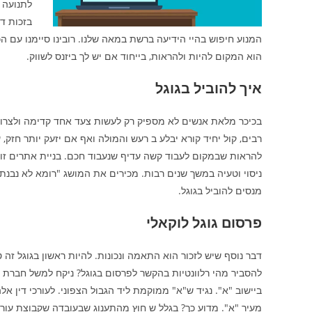
לתנועה 
בזכות דב
המנוע חיפוש בהיי הידיעה ברשת במאה שלנו. רובינו סיימנו עם הכ
הוא המקום להיות ולהראות, בייחוד אם יש לך ביזנס לשווק.
איך להוביל בגוגל
בכיכר מלאת אנשים לא מספיק רק לעשות צעד אחד קדימה ולצרוח
רבים, קול יחיד קורא יבלע ב רעש והמולה ואף אם יזעק יותר חזק,
להראות שבמקום לעבוד קשה עדיף שנעבוד חכם. בניית אתרים זו כי
ניסוי וטעיה במשך שנים רבות. מכירים את המושג "רומא לא נבנ
מנסים להוביל בגוגל.
פרסום גוגל לוקאלי
דבר נוסף שיש לזכור הוא התאמה ונכונות. להיות ראשון בגוגל זה 
להסביר מהי רלוונטיות בהקשר לפרסום בגוגל? ניקח למשל חברת 
ביישוב "א". נגיד ש"א" ממוקמת ליד הגבול הצפוני. לעורכי דין 
מעיר "א". מדוע כך? בגלל ש חוץ מהתענוג שבעובדה שקבוצת עורכי 