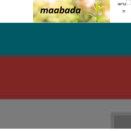
Ski
t
conten