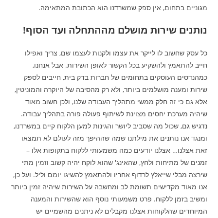
מגוניים בתחום, אין ספק שמשרדנו הוא הכתובת המתאימה.
נותנים שירות מושלם מההתחלה ועד הסוף!
כל עסק שחשוב לו לייקר את עצמו ולקנות לעצמו שם, צריך ואפילו
חייב להתאמץ ולהשקיע בכל הקשור לאופן השירות. אבל אנחנו,
כמהנדסים העוסקים בתחומים של חברות בדק בית, חייבים לספק
שירות ומענה מושלמים ביותר, ולא רק מהסיבה של היוקרה והמוניטין,
אלא גם כי זה חלק ממשי מתהליך העבודה שלנו, ולכן חשוב מאוד
שיהיה מערכת יחסים מצוינת לשיתוף פעולה פורה בתהליך עבודה.
נדגיש גם, שכול מה שסביב ליושר והגינות למען הלקוח קיים במשרדנו,
ומנגד אנו נותנים את מילתנו שמה שההיפך מזה לעולם לא תמצאו
זאת אצלנו… אצלנו יודעים כמה משמעותי ללקוח בתקופות אלו –
זמנים של מתיחות ולחץ, שהאינג' שהוא לוקח יהיה קשוב וזמין מתי
שירצה מבלי שייאלץ לרדוף אחריו ולהתאמץ להשיגו יומם וליל. ועל כן,
אנו מאוד מקדישים תשומת לב ומחשבה על השירות שיהיה זמין ביותר
ומשיב בזמן ללקוח. פרט משמעותי נוסף הוא שהשירות והמענה
המיוחדים שהלקוחות אצלנו מקבלים לא ניתנים מהשמיים יש