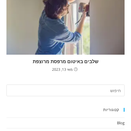
שלבים באיטום מרפסת מרוצפת
מאי 13, 2023
ress
ape
to
קטגוריות
lose
the
Blog
arch