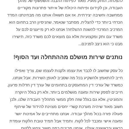
להצלחה, הותק מועיל מאוד לפיתוח ההבנה והשפשוף של מהלך
העבודה, וכן לקידום ופיתוח היכולת של איתור פתרונות מקוריים
ממחשבה וחשיבה יצירתית. אז אם תשאלו אותנו מה מבחינתנו המדד
הכרחי ביותר כדי להצליח, מסתבר שנאמר, שהניסיון הרב בתחום הוא
המרכיב המרכזי להשגת ההצלחה! אנחנו לא רק מייעצים לכם על
משרד עם ותק ומקצועיות אלא גם מוצאים לכם משרד כזה, תישירו
מבט כי הוא ניצב לפניכם…
נותנים שירות מושלם מההתחלה ועד הסוף!
כל עסק שחשוב לו לכבד את עצמו ולקנות לעצמו שם, צריך ואפילו
חייב להתאמץ ולהשקיע בכל מה שסביב לאופן השירות. אבל אנחנו,
כמשרד של עורכי דין המתעסקים בתחומים של עורך דין חדלות פרעון,
חייבים לספק שירות ומענה מושלמים ביותר, ולא רק בגלל היוקרה
והמוניטין, אלא גם בגלל שזה חלק ממשי מתהליך העבודה שלנו, ולכן
חשוב מאוד שיהיה מערכת קשרי יחסים מצוינת להידוד של שיתוף
פעולה פורה בכול מהלך עבודה. אנחנו מתחייבים על אמינות יושר
ומענה אישי ומכבד לכל לקוח. ותמיד אבל תמיד טובת הלקוח עומדת
בראש ובראשונה אצלנו. אנחנו מבינים כמה חשוב ונחוץ ללקוח