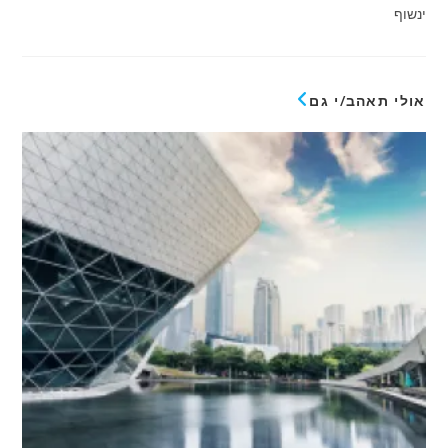
ינשוף
אולי תאהב/י גם