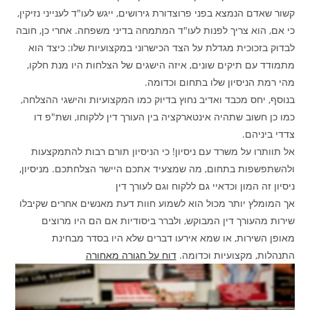
קשור שאדם הנמצא בפני פרוצדורת גירושים, ייגש לעו"ד לענייני נזיקין,
כי אם, הוא צריך לפנות לעו"ד המתמחה בדיני משפחה. אחרי כן, חובה
לבדוק בזכוכית מגדלת על הצד הכישרוני במקצועיות שלו: כיצד הוא
מתמודד עם תיקים שונים, איזה הישגים של הצלחות היו מנת חלקו,
מהי רמת הניסיון שלו בתחום וכדומה.
בנוסף, יחס מכבד ואדיב נחוץ בדיוק כמו המקצועיות והישגי ההצלחה,
כמו כן חשוב שתהיה אינטארקציה בין העורך דין ללקוחו, ושת"פ דו
צדדי ביניהם.
אל תוותרו על משרד עם ניסיון! כי הניסיון תורם רבות להתמקצעות
ולהשתפשפות בתחום, מה שמצעיד אתכם היישר הצלחתכם. מניסיון,
ניסיון זה המון וכדאיי גם ללקוח וגם לעורך דין
אך המומלץ יותר מכול הוא לשמוע חוות דעת מאנשים אחרים שקיבלו
שירות מהעורך דין המבוקש, ולברר ביסודיות אם הם היו מרוצים
מאופן השירות, או שמא אירעו דברים שלא היו בסדר מבחינת
התנהלות, מקצועיות וכדומה.
דוח על חגורה מאחורה