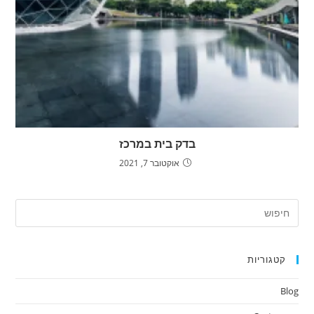
בדק בית במרכז
אוקטובר 7, 2021
ress
ape
to
קטגוריות
lose
the
Blog
arch
nel.